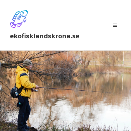
MENU
ekofisklandskrona.se
AND
WIDGETS